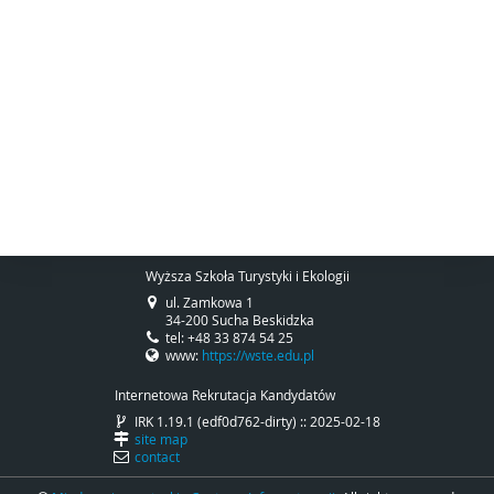
Wyższa Szkoła Turystyki i Ekologii
ul. Zamkowa 1
34-200 Sucha Beskidzka
tel: +48 33 874 54 25
www:
https://wste.edu.pl
Internetowa Rekrutacja Kandydatów
IRK 1.19.1 (edf0d762-dirty) :: 2025-02-18
site map
contact