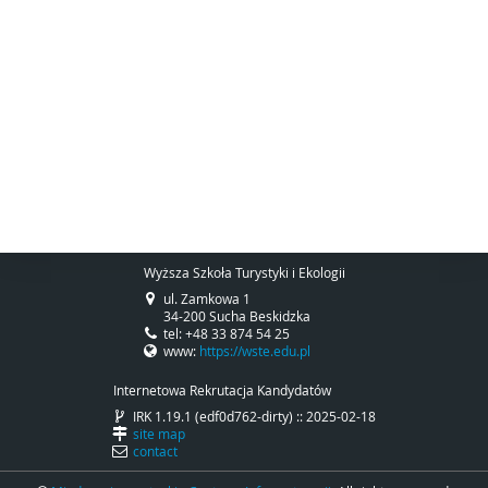
Wyższa Szkoła Turystyki i Ekologii
ul. Zamkowa 1
34-200 Sucha Beskidzka
tel: +48 33 874 54 25
www:
https://wste.edu.pl
Internetowa Rekrutacja Kandydatów
IRK 1.19.1 (edf0d762-dirty) :: 2025-02-18
site map
contact